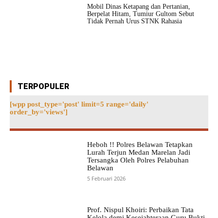
Mobil Dinas Ketapang dan Pertanian,
Berpelat Hitam, Tumiur Gultom Sebut
Tidak Pernah Urus STNK Rahasia
TERPOPULER
[wpp post_type='post' limit=5 range='daily'
order_by='views']
Heboh !! Polres Belawan Tetapkan
Lurah Terjun Medan Marelan Jadi
Tersangka Oleh Polres Pelabuhan
Belawan
5 Februari 2026
Prof. Nispul Khoiri: Perbaikan Tata
Kelola demi Kesejahteraan Guru Bukti