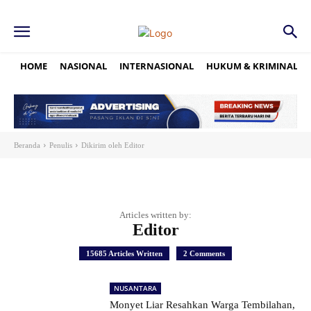
HOME
NASIONAL
INTERNASIONAL
HUKUM & KRIMINAL
Beranda
Penulis
Dikirim oleh Editor
Articles written by:
Editor
15685 Articles Written
2 Comments
NUSANTARA
Monyet Liar Resahkan Warga Tembilahan,