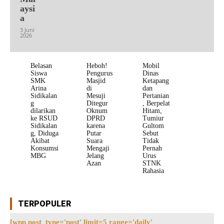
aysi
a
3 Juni
2026
Belasan
Heboh!
Mobil
Siswa
Pengurus
Dinas
SMK
Masjid
Ketapang
Arina
di
dan
Sidikalan
Mesuji
Pertanian
g
Ditegur
, Berpelat
dilarikan
Oknum
Hitam,
ke RSUD
DPRD
Tumiur
Sidikalan
karena
Gultom
g, Diduga
Putar
Sebut
Akibat
Suara
Tidak
Konsumsi
Mengaji
Pernah
MBG
Jelang
Urus
Azan
STNK
Rahasia
TERPOPULER
[wpp post_type='post' limit=5 range='daily'