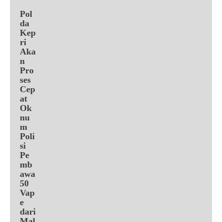
Pol
da
Kep
ri
Aka
n
Pro
ses
Cep
at
Ok
nu
m
Poli
si
Pe
mb
awa
50
Vap
e
dari
Mal