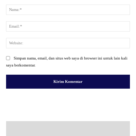
Komentar:
Na
Ema
Web
Simpan nama, email, dan situs web saya di browser ini untuk lain kali
saya berkomentar.
Facebook
X
Pinterest
WhatsApp