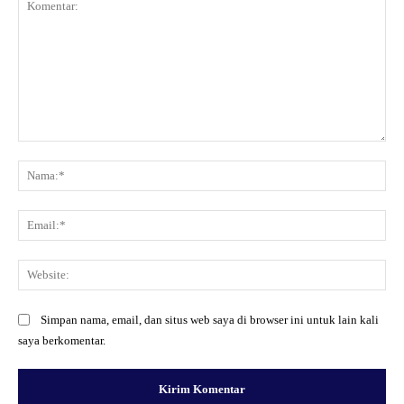
Komentar:
Na
Ema
Web
Simpan nama, email, dan situs web saya di browser ini untuk lain kali
saya berkomentar.