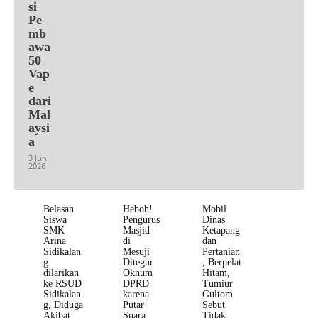
si
Pe
mb
awa
50
Vap
e
dari
Mal
aysi
a
3 Juni
2026
Belasan
Heboh!
Mobil
Siswa
Pengurus
Dinas
SMK
Masjid
Ketapang
Arina
di
dan
Sidikalan
Mesuji
Pertanian
g
Ditegur
, Berpelat
dilarikan
Oknum
Hitam,
ke RSUD
DPRD
Tumiur
Sidikalan
karena
Gultom
g, Diduga
Putar
Sebut
Akibat
Suara
Tidak