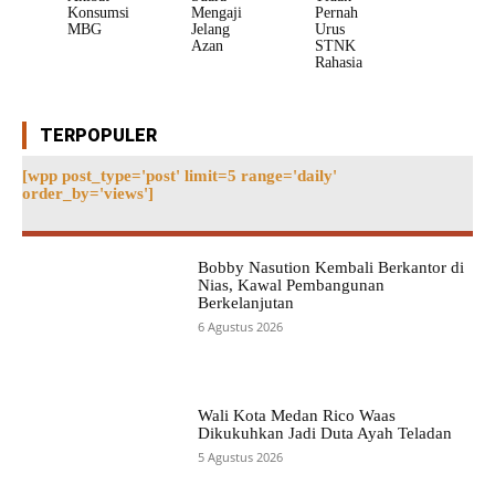
Konsumsi
Mengaji
Pernah
MBG
Jelang
Urus
Azan
STNK
Rahasia
TERPOPULER
[wpp post_type='post' limit=5 range='daily'
order_by='views']
Bobby Nasution Kembali Berkantor di
Nias, Kawal Pembangunan
Berkelanjutan
6 Agustus 2026
Wali Kota Medan Rico Waas
Dikukuhkan Jadi Duta Ayah Teladan
5 Agustus 2026