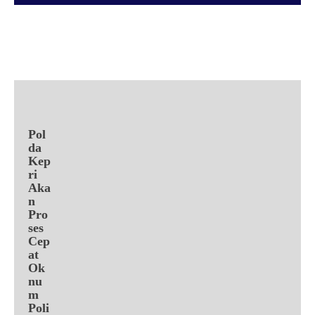
Facebook
X
Pinterest
WhatsApp
Pol
da
Kep
ri
Aka
n
Pro
ses
Cep
at
Ok
nu
m
Poli