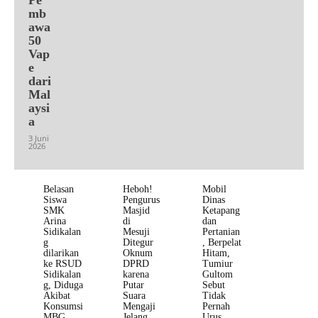
mb
awa
50
Vap
e
dari
Mal
aysi
a
3 Juni
2026
Belasan
Heboh!
Mobil
Siswa
Pengurus
Dinas
SMK
Masjid
Ketapang
Arina
di
dan
Sidikalan
Mesuji
Pertanian
g
Ditegur
, Berpelat
dilarikan
Oknum
Hitam,
ke RSUD
DPRD
Tumiur
Sidikalan
karena
Gultom
g, Diduga
Putar
Sebut
Akibat
Suara
Tidak
Konsumsi
Mengaji
Pernah
MBG
Jelang
Urus