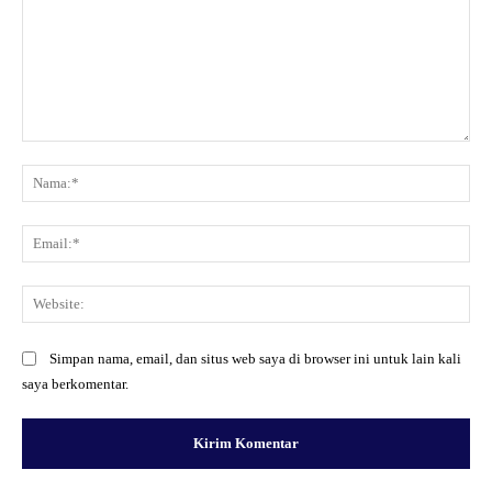
Komentar:
Na
Ema
Web
Simpan nama, email, dan situs web saya di browser ini untuk lain kali
saya berkomentar.