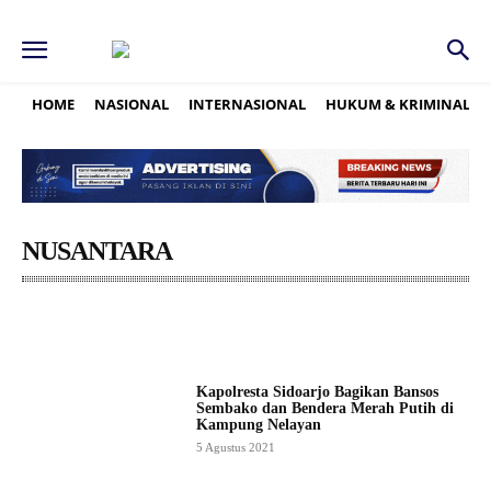
HOME
NASIONAL
INTERNASIONAL
HUKUM & KRIMINAL
NUSANTARA
ACEH
BABEL
BALI
BANTEN
BENGKULU
Kapolresta Sidoarjo Bagikan Bansos
Sembako dan Bendera Merah Putih di
Kampung Nelayan
5 Agustus 2021