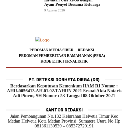
Rayakan Usia ke-38 dengan
Ayam Penyet Bersama Keluarga
9 Agustus 2026
PEDOMAN MEDIA SIBER
REDAKSI
PEDOMAN PEMBERITAAN RAMAH ANAK (PPRA)
KODE ETIK JURNALISTIK
PT. DETEKSI DORHETA DIRGA (D3)
Berdasarkan Keputusan Kemenkum HAM RI Nomor :
AHU-0056413.AH.01.02.TAHUN 2021 Sesuai Akta Notaris
Adi Pinem, SH Nomor : 53 Tanggal 08 Oktober 2021
KANTOR REDAKSI
Jalan Pembangunan No.132 Kelurahan Helvetia Timur Kec
Medan Helvetia Kota Medan Provinsi Sumatera Utara No.Hp
081361130539 – 085372729191