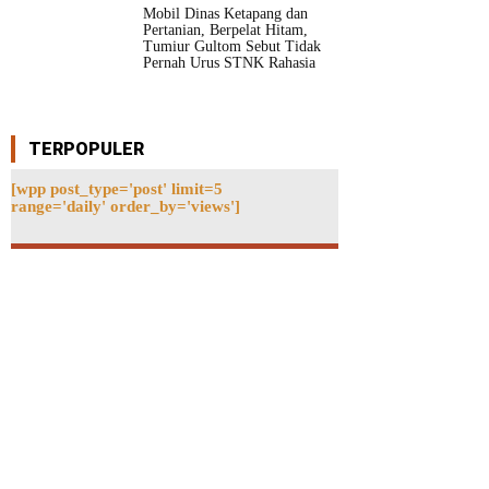
Mobil Dinas Ketapang dan
Pertanian, Berpelat Hitam,
Tumiur Gultom Sebut Tidak
Pernah Urus STNK Rahasia
TERPOPULER
[wpp post_type='post' limit=5
range='daily' order_by='views']