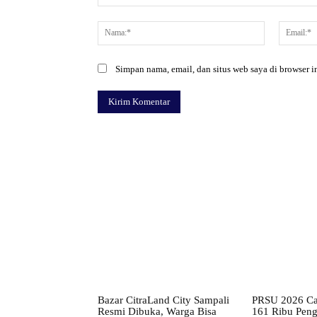
Komentar:
Nama:*
Simpan nama, email, dan situs web saya di browser in
Facebook
Bagikan
Bazar CitraLand City Sampali
PRSU 2026 Cat
Resmi Dibuka, Warga Bisa
161 Ribu Pen