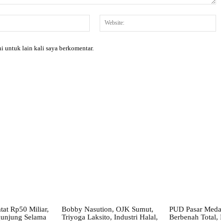
Email:*
W
i untuk lain kali saya berkomentar.
X
Pinterest
WhatsApp
at Rp50 Miliar,
Bobby Nasution, OJK Sumut,
PUD Pasar Meda
gunjung Selama
Triyoga Laksito, Industri Halal,
Berbenah Total,