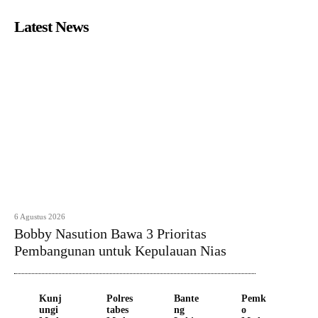
Latest News
6 Agustus 2026
Bobby Nasution Bawa 3 Prioritas
Pembangunan untuk Kepulauan Nias
Kunj
Polres
Bante
Pemk
ungi
tabes
ng
o