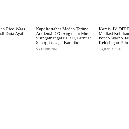
dan Rico Waas
Kapolrestabes Medan Terima
Komisi IV DPRD
di Duta Ayah
Audiensi DPC Angkatan Muda
Mediasi Keluha
Sisingamangaraja XII, Perkuat
Ponco Warno Ter
Sinergitas Jaga Kamtibmas
Kebisingan Pabr
5 Agustus 2026
5 Agustus 2026