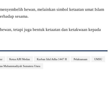
menyembelih hewan, melainkan simbol ketaatan umat Islam
terhadap sesama.
ewan, tetapi juga bentuk ketaatan dan ketakwaan kepada
ur
Ketua AJH Medan
Kurban Idul Adha 1447 H
Pelaksanaan
UMSU
itas Muhammadiyah Sumatera Utara