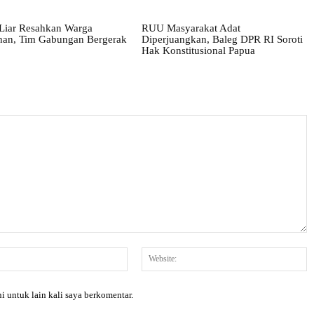
Liar Resahkan Warga
RUU Masyarakat Adat
han, Tim Gabungan Bergerak
Diperjuangkan, Baleg DPR RI Soroti
Hak Konstitusional Papua
Email:*
W
i untuk lain kali saya berkomentar.