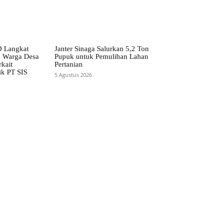
 Langkat
Janter Sinaga Salurkan 5,2 Ton
n Warga Desa
Pupuk untuk Pemulihan Lahan
kait
Pertanian
ik PT SIS
5 Agustus 2026