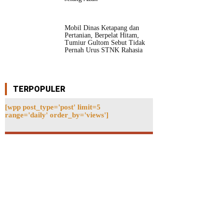
Mobil Dinas Ketapang dan
Pertanian, Berpelat Hitam,
Tumiur Gultom Sebut Tidak
Pernah Urus STNK Rahasia
TERPOPULER
[wpp post_type='post' limit=5
range='daily' order_by='views']