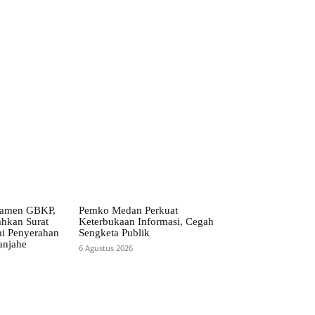
ramen GBKP,
Pemko Medan Perkuat
ahkan Surat
Keterbukaan Informasi, Cegah
i Penyerahan
Sengketa Publik
anjahe
6 Agustus 2026