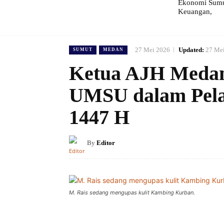
Ekonomi Sumut
Keuangan,
27 Mei 2026
Updated:
27 Me
SUMUT
MEDAN
Ketua AJH Medan 
UMSU dalam Pela
1447 H
By
Editor
M. Rais sedang mengupas kulit Kambing Kurban.