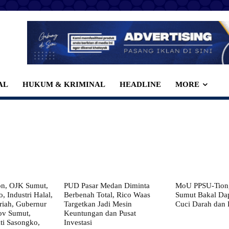
AL
HUKUM & KRIMINAL
HEADLINE
MORE
on, OJK Sumut,
PUD Pasar Medan Diminta
MoU PPSU-Tiong
, Industri Halal,
Berbenah Total, Rico Waas
Sumut Bakal Da
iah, Gubernur
Targetkan Jadi Mesin
Cuci Darah dan
ov Sumut,
Keuntungan dan Pusat
i Sasongko,
Investasi