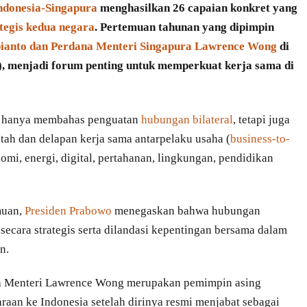
ndonesia-Singapura
menghasilkan 26 capaian konkret yang
tegis kedua negara
. Pertemuan tahunan yang dipimpin
bianto dan Perdana Menteri Singapura Lawrence Wong
di
6), menjadi forum penting untuk memperkuat kerja sama di
ak hanya membahas penguatan
hubungan bilateral
, tetapi juga
ah dan delapan kerja sama antarpelaku usaha (
business-to-
mi, energi, digital, pertahanan, lingkungan, pendidikan
muan,
Presiden Prabowo
menegaskan bahwa hubungan
ecara strategis serta dilandasi kepentingan bersama dalam
n.
a Menteri Lawrence Wong merupakan pemimpin asing
an ke Indonesia setelah dirinya resmi menjabat sebagai