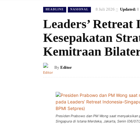
8 Juli 2026
Updated:
8
HEADLINE
NASIONAL
Leaders’ Retreat 
Kesepakatan Stra
Kemitraan Bilater
By
Editor
Presiden Prabowo dan PM Wong saat menyaksikan p
Singapura di Istana Merdeka, Jakarta, Senin (06/07