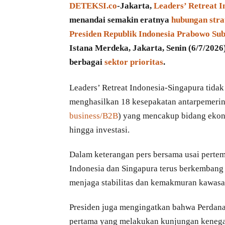
DETEKSI.co
-Jakarta,
Leaders’ Retreat I
menandai semakin eratnya
hubungan stra
Presiden Republik Indonesia Prabowo Su
Istana Merdeka, Jakarta, Senin (6/7/202
berbagai
sektor prioritas
.
Leaders’ Retreat Indonesia-Singapura tid
menghasilkan 18 kesepakatan antarpemerint
business/B2B
) yang mencakup bidang ekono
hingga investasi.
Dalam keterangan pers bersama usai perte
Indonesia dan Singapura terus berkembang s
menjaga stabilitas dan kemakmuran kawasa
Presiden juga mengingatkan bahwa Perdan
pertama yang melakukan kunjungan kenegara