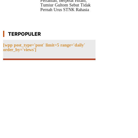
Pertanian, Berpelat Hitam,
Tumiur Gultom Sebut Tidak
Pernah Urus STNK Rahasia
TERPOPULER
[wpp post_type='post' limit=5 range='daily'
order_by='views']