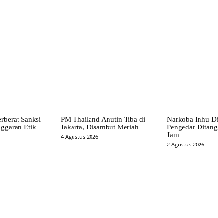
X
Pinterest
WhatsApp
berat Sanksi
PM Thailand Anutin Tiba di
Narkoba Inhu Di
nggaran Etik
Jakarta, Disambut Meriah
Pengedar Ditang
Jam
4 Agustus 2026
2 Agustus 2026