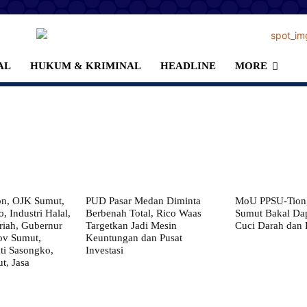
AL
HUKUM & KRIMINAL
HEADLINE
MORE
on, OJK Sumut,
PUD Pasar Medan Diminta
MoU PPSU-Tiong
, Industri Halal,
Berbenah Total, Rico Waas
Sumut Bakal Da
iah, Gubernur
Targetkan Jadi Mesin
Cuci Darah dan
ov Sumut,
Keuntungan dan Pusat
i Sasongko,
Investasi
, Jasa