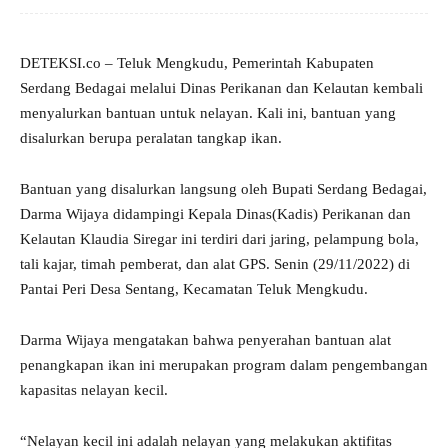
DETEKSI.co – Teluk Mengkudu, Pemerintah Kabupaten
Serdang Bedagai melalui Dinas Perikanan dan Kelautan kembali
menyalurkan bantuan untuk nelayan. Kali ini, bantuan yang
disalurkan berupa peralatan tangkap ikan.
Bantuan yang disalurkan langsung oleh Bupati Serdang Bedagai,
Darma Wijaya didampingi Kepala Dinas(Kadis) Perikanan dan
Kelautan Klaudia Siregar ini terdiri dari jaring, pelampung bola,
tali kajar, timah pemberat, dan alat GPS. Senin (29/11/2022) di
Pantai Peri Desa Sentang, Kecamatan Teluk Mengkudu.
Darma Wijaya mengatakan bahwa penyerahan bantuan alat
penangkapan ikan ini merupakan program dalam pengembangan
kapasitas nelayan kecil.
“Nelayan kecil ini adalah nelayan yang melakukan aktifitas