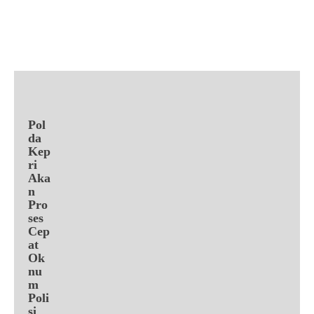
Facebook
X
Pinterest
WhatsApp
Pol
da
Kep
ri
Aka
n
Pro
ses
Cep
at
Ok
nu
m
Poli
si