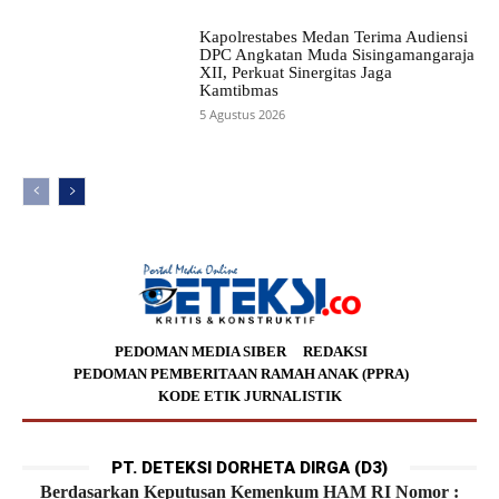
Kapolrestabes Medan Terima Audiensi
DPC Angkatan Muda Sisingamangaraja
XII, Perkuat Sinergitas Jaga
Kamtibmas
5 Agustus 2026
PEDOMAN MEDIA SIBER
REDAKSI
PEDOMAN PEMBERITAAN RAMAH ANAK (PPRA)
KODE ETIK JURNALISTIK
PT. DETEKSI DORHETA DIRGA (D3)
Berdasarkan Keputusan Kemenkum HAM RI Nomor :