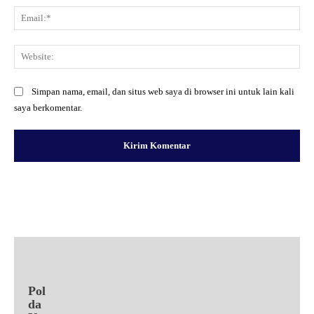
Ema
Web
Simpan nama, email, dan situs web saya di browser ini untuk lain kali
saya berkomentar.
Facebook
X
Pinterest
WhatsApp
Pol
da