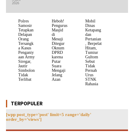
2026
Polres
Heboh!
Mobil
Samosir
Pengurus
Dinas
Tetapkan
Masjid
Ketapang
Delapan
di
dan
Orang
Mesuji
Pertanian
Tersangk
Ditegur
, Berpelat
a Kasus
Oknum
Hitam,
Penganiy
DPRD
Tumiur
aan Army
karena
Gultom
Siregar,
Putar
Sebut
Jautir
Suara
Tidak
Simbolon
Mengaji
Pernah
Tidak
Jelang
Urus
Terlibat
Azan
STNK
Rahasia
TERPOPULER
[wpp post_type='post' limit=5 range='daily'
order_by='views']