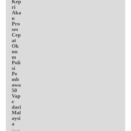
Kep
ri
Aka
n
Pro
ses
Cep
at
Ok
nu
m
Poli
si
Pe
mb
awa
50
Vap
e
dari
Mal
aysi
a
3 Juni