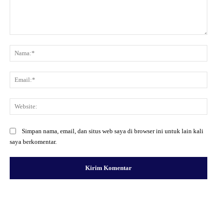
Komentar:
Na
Ema
Web
Simpan nama, email, dan situs web saya di browser ini untuk lain kali
saya berkomentar.
Facebook
X
Pinterest
WhatsApp