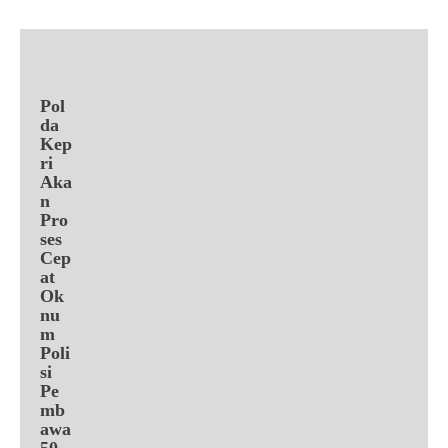
Pol
da
Kep
ri
Aka
n
Pro
ses
Cep
at
Ok
nu
m
Poli
si
Pe
mb
awa
50