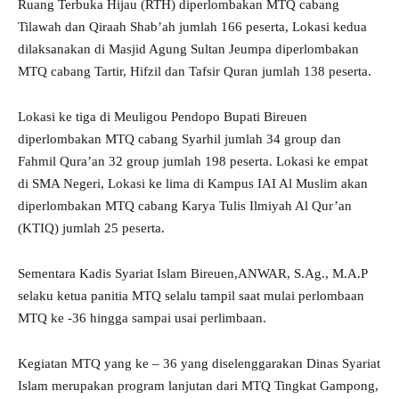
Ruang Terbuka Hijau (RTH) diperlombakan MTQ cabang
Tilawah dan Qiraah Shab’ah jumlah 166 peserta, Lokasi kedua
dilaksanakan di Masjid Agung Sultan Jeumpa diperlombakan
MTQ cabang Tartir, Hifzil dan Tafsir Quran jumlah 138 peserta.
Lokasi ke tiga di Meuligou Pendopo Bupati Bireuen
diperlombakan MTQ cabang Syarhil jumlah 34 group dan
Fahmil Qura’an 32 group jumlah 198 peserta. Lokasi ke empat
di SMA Negeri, Lokasi ke lima di Kampus IAI Al Muslim akan
diperlombakan MTQ cabang Karya Tulis Ilmiyah Al Qur’an
(KTIQ) jumlah 25 peserta.
Sementara Kadis Syariat Islam Bireuen,ANWAR, S.Ag., M.A.P
selaku ketua panitia MTQ selalu tampil saat mulai perlombaan
MTQ ke -36 hingga sampai usai perlimbaan.
Kegiatan MTQ yang ke – 36 yang diselenggarakan Dinas Syariat
Islam merupakan program lanjutan dari MTQ Tingkat Gampong,