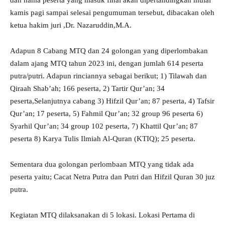
dan nama peserta yang masuk final akan dipertandingkan mulai
kamis pagi sampai selesai pengumuman tersebut, dibacakan oleh
ketua hakim juri ,Dr. Nazaruddin,M.A.
Adapun 8 Cabang MTQ dan 24 golongan yang diperlombakan
dalam ajang MTQ tahun 2023 ini, dengan jumlah 614 peserta
putra/putri. Adapun rinciannya sebagai berikut; 1) Tilawah dan
Qiraah Shab’ah; 166 peserta, 2) Tartir Qur’an; 34
peserta,Selanjutnya cabang 3) Hifzil Qur’an; 87 peserta, 4) Tafsir
Qur’an; 17 peserta, 5) Fahmil Qur’an; 32 group 96 peserta 6)
Syarhil Qur’an; 34 group 102 peserta, 7) Khattil Qur’an; 87
peserta 8) Karya Tulis Ilmiah Al-Quran (KTIQ); 25 peserta.
Sementara dua golongan perlombaan MTQ yang tidak ada
peserta yaitu; Cacat Netra Putra dan Putri dan Hifzil Quran 30 juz
putra.
Kegiatan MTQ dilaksanakan di 5 lokasi. Lokasi Pertama di