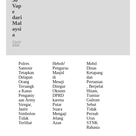
Vap
e
dari
Mal
aysi
a
3 Juni
2026
Polres
Heboh!
Mobil
Samosir
Pengurus
Dinas
Tetapkan
Masjid
Ketapang
Delapan
di
dan
Orang
Mesuji
Pertanian
Tersangk
Ditegur
, Berpelat
a Kasus
Oknum
Hitam,
Penganiy
DPRD
Tumiur
aan Army
karena
Gultom
Siregar,
Putar
Sebut
Jautir
Suara
Tidak
Simbolon
Mengaji
Pernah
Tidak
Jelang
Urus
Terlibat
Azan
STNK
Rahasia