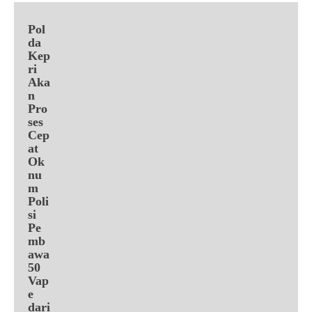
Pol
da
Kep
ri
Aka
n
Pro
ses
Cep
at
Ok
nu
m
Poli
si
Pe
mb
awa
50
Vap
e
dari