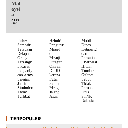
Mal
aysi
a
3 Juni
2026
Polres
Heboh!
Mobil
Samosir
Pengurus
Dinas
Tetapkan
Masjid
Ketapang
Delapan
di
dan
Orang
Mesuji
Pertanian
Tersangk
Ditegur
, Berpelat
a Kasus
Oknum
Hitam,
Penganiy
DPRD
Tumiur
aan Army
karena
Gultom
Siregar,
Putar
Sebut
Jautir
Suara
Tidak
Simbolon
Mengaji
Pernah
Tidak
Jelang
Urus
Terlibat
Azan
STNK
Rahasia
TERPOPULER