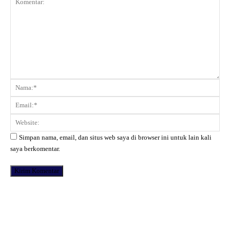
Komentar:
Na
Ema
Web
Simpan nama, email, dan situs web saya di browser ini untuk lain kali
saya berkomentar.
Facebook
X
Pinterest
WhatsApp