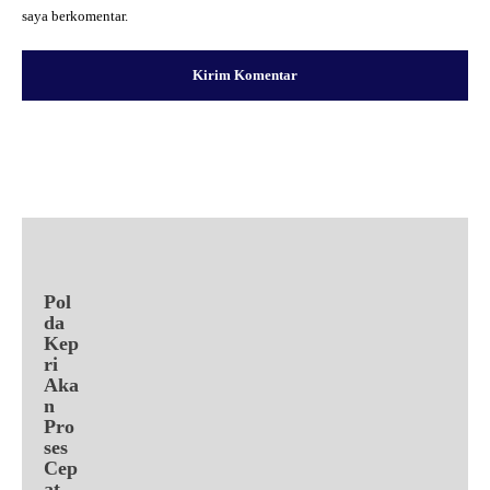
saya berkomentar.
Facebook
X
Pinterest
WhatsApp
Pol
da
Kep
ri
Aka
n
Pro
ses
Cep
at