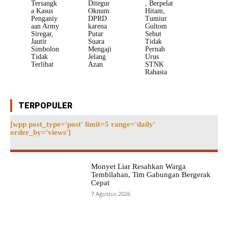
Tersangk
Ditegur
, Berpelat
a Kasus
Oknum
Hitam,
Penganiy
DPRD
Tumiur
aan Army
karena
Gultom
Siregar,
Putar
Sebut
Jautir
Suara
Tidak
Simbolon
Mengaji
Pernah
Tidak
Jelang
Urus
Terlibat
Azan
STNK
Rahasia
TERPOPULER
[wpp post_type='post' limit=5 range='daily'
order_by='views']
Monyet Liar Resahkan Warga
Tembilahan, Tim Gabungan Bergerak
Cepat
7 Agustus 2026