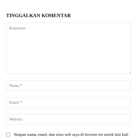
TINGGALKAN KOMENTAR
Komentar:
Na
Ema
Web
Simpan nama, email, dan situs web saya di browser ini untuk lain kali