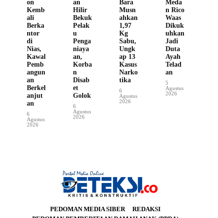
on
an
Bara
Meda
Kemb
Hilir
Musn
n Rico
ali
Bekuk
ahkan
Waas
Berka
Pelak
1,97
Dikuk
ntor
u
Kg
uhkan
di
Penga
Sabu,
Jadi
Nias,
niaya
Ungk
Duta
Kawal
an,
ap 13
Ayah
Pemb
Korba
Kasus
Telad
angun
n
Narko
an
an
Disab
tika
5
Berkel
et
Agustus
6
2026
anjut
Golok
Agustus
2026
an
6
Agustus
6
2026
Agustus
2026
PEDOMAN MEDIA SIBER
REDAKSI