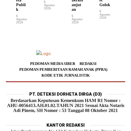
eta
Berkel
et
6
Publi
anjut
Golok
Agustus
2026
k
an
6
Agustus
6
6
2026
Agustus
Agustus
2026
2026
PEDOMAN MEDIA SIBER
REDAKSI
PEDOMAN PEMBERITAAN RAMAH ANAK (PPRA)
KODE ETIK JURNALISTIK
PT. DETEKSI DORHETA DIRGA (D3)
Berdasarkan Keputusan Kemenkum HAM RI Nomor :
AHU-0056413.AH.01.02.TAHUN 2021 Sesuai Akta Notaris
Adi Pinem, SH Nomor : 53 Tanggal 08 Oktober 2021
KANTOR REDAKSI