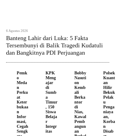
6 Agustus 2026
Banteng Lahir dari Luka: 5 Fakta
Tersembunyi di Balik Tragedi Kudatuli
dan Bangkitnya PDI Perjuangan
Pemk
KPK
Bobby
Polsek
o
Meng
Nasuti
Kuant
Meda
ajar
on
an
n
di
Kemb
Hilir
Perku
Sumb
ali
Bekuk
at
a
Berka
Pelak
Keter
Timur
ntor
u
bukaa
, 150
di
Penga
n
Siswa
Nias,
niaya
Infor
Belaja
Kawal
an,
masi,
r
Pemb
Korba
Cegah
Integr
angun
n
Sengk
itas
an
Disab