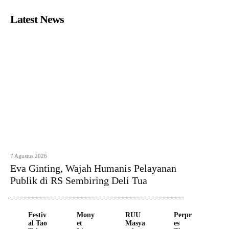
Latest News
7 Agustus 2026
Eva Ginting, Wajah Humanis Pelayanan
Publik di RS Sembiring Deli Tua
Festiv
Mony
RUU
Perpr
al Tao
et
Masya
es