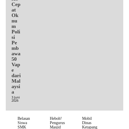
Cep
at
Ok
nu
m
Poli
si
Pe
mb
awa
50
Vap
e
dari
Mal
aysi
a
3 Juni
2026
Belasan
Heboh!
Mobil
Siswa
Pengurus
Dinas
SMK
Masjid
Ketapang