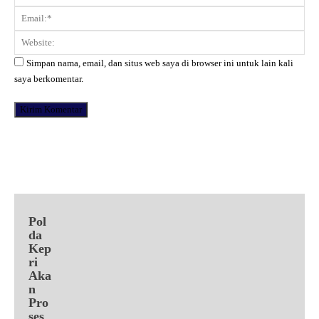
Ema
Web
Simpan nama, email, dan situs web saya di browser ini untuk lain kali
saya berkomentar.
Facebook
X
Pinterest
WhatsApp
Pol
da
Kep
ri
Aka
n
Pro
ses