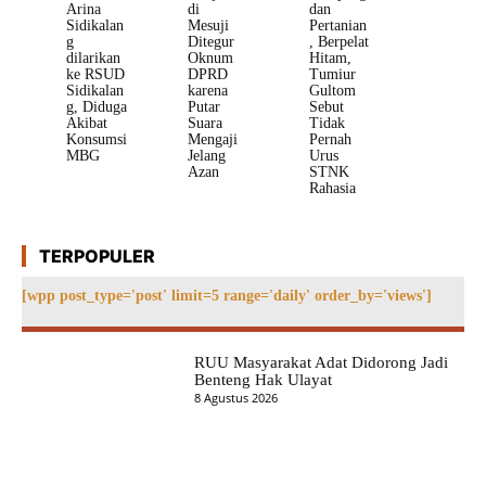
Arina
di
dan
Sidikalan
Mesuji
Pertanian
g
Ditegur
, Berpelat
dilarikan
Oknum
Hitam,
ke RSUD
DPRD
Tumiur
Sidikalan
karena
Gultom
g, Diduga
Putar
Sebut
Akibat
Suara
Tidak
Konsumsi
Mengaji
Pernah
MBG
Jelang
Urus
Azan
STNK
Rahasia
TERPOPULER
[wpp post_type='post' limit=5 range='daily' order_by='views']
RUU Masyarakat Adat Didorong Jadi
Benteng Hak Ulayat
8 Agustus 2026