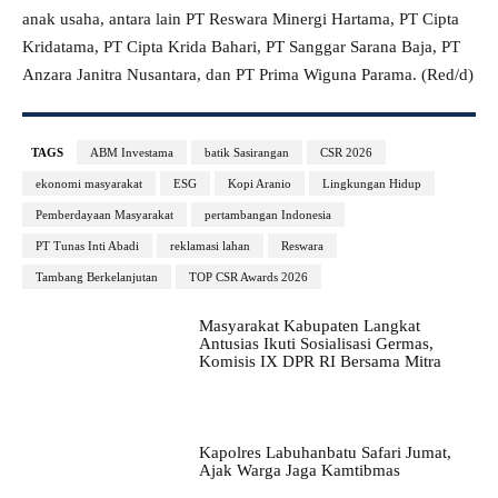
anak usaha, antara lain PT Reswara Minergi Hartama, PT Cipta
Kridatama, PT Cipta Krida Bahari, PT Sanggar Sarana Baja, PT
Anzara Janitra Nusantara, dan PT Prima Wiguna Parama. (Red/d)
TAGS
ABM Investama
batik Sasirangan
CSR 2026
ekonomi masyarakat
ESG
Kopi Aranio
Lingkungan Hidup
Pemberdayaan Masyarakat
pertambangan Indonesia
PT Tunas Inti Abadi
reklamasi lahan
Reswara
Tambang Berkelanjutan
TOP CSR Awards 2026
Masyarakat Kabupaten Langkat
Antusias Ikuti Sosialisasi Germas,
Komisis IX DPR RI Bersama Mitra
Kapolres Labuhanbatu Safari Jumat,
Ajak Warga Jaga Kamtibmas