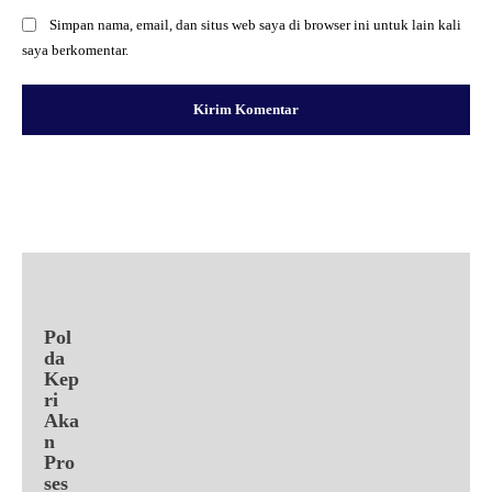
Simpan nama, email, dan situs web saya di browser ini untuk lain kali
saya berkomentar.
Facebook
X
Pinterest
WhatsApp
Pol
da
Kep
ri
Aka
n
Pro
ses