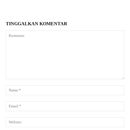
TINGGALKAN KOMENTAR
Komentar:
Na
Ema
Web