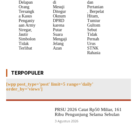
Delapan
di
dan
Orang
Mesuji
Pertanian
Tersangk
Ditegur
, Berpelat
a Kasus
Oknum
Hitam,
Penganiy
DPRD
Tumiur
aan Army
karena
Gultom
Siregar,
Putar
Sebut
Jautir
Suara
Tidak
Simbolon
Mengaji
Pernah
Tidak
Jelang
Urus
Terlibat
Azan
STNK
Rahasia
TERPOPULER
[wpp post_type='post' limit=5 range='daily'
order_by='views']
PRSU 2026 Catat Rp50 Miliar, 161
Ribu Pengunjung Selama Sebulan
3 Agustus 2026