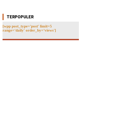
TERPOPULER
[wpp post_type='post' limit=5
range='daily' order_by='views']