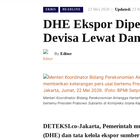
23 Mei 2026
Updated:
23 M
EKBIS
HEADLINE
DHE Ekspor Diper
Devisa Lewat Dan
By
Editor
Menteri Koordinator Bidang Perekonomian Airlangga Harta
bertemu Presiden Prabowo Subianto di Kompleks Istana Kep
DETEKSI.co
-Jakarta,
Pemerintah
mu
(DHE) dan tata kelola
ekspor sumber