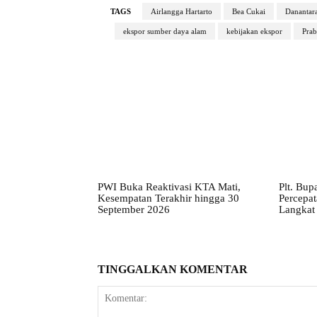
TAGS
Airlangga Hartarto
Bea Cukai
Danantar
ekspor sumber daya alam
kebijakan ekspor
Prab
PWI Buka Reaktivasi KTA Mati,
Plt. Bup
Kesempatan Terakhir hingga 30
Percepa
September 2026
Langkat 
TINGGALKAN KOMENTAR