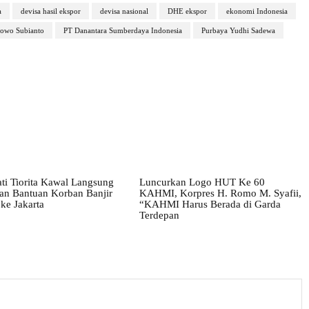
a
devisa hasil ekspor
devisa nasional
DHE ekspor
ekonomi Indonesia
owo Subianto
PT Danantara Sumberdaya Indonesia
Purbaya Yudhi Sadewa
ati Tiorita Kawal Langsung
Luncurkan Logo HUT Ke 60
tan Bantuan Korban Banjir
KAHMI, Korpres H. Romo M. Syafii,
ke Jakarta
“KAHMI Harus Berada di Garda
Terdepan