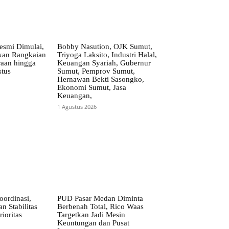
esmi Dimulai,
Bobby Nasution, OJK Sumut,
kan Rangkaian
Triyoga Laksito, Industri Halal,
aan hingga
Keuangan Syariah, Gubernur
tus
Sumut, Pemprov Sumut,
Hernawan Bekti Sasongko,
Ekonomi Sumut, Jasa
Keuangan,
1 Agustus 2026
ordinasi,
PUD Pasar Medan Diminta
n Stabilitas
Berbenah Total, Rico Waas
ioritas
Targetkan Jadi Mesin
Keuntungan dan Pusat