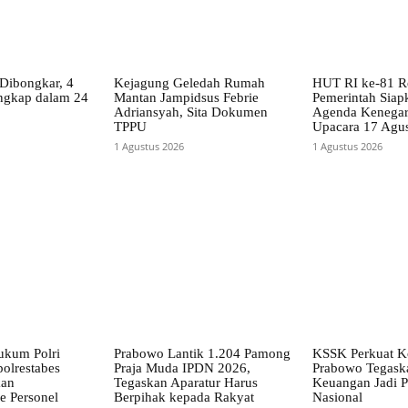
Dibongkar, 4
Kejagung Geledah Rumah
HUT RI ke-81 R
ngkap dalam 24
Mantan Jampidsus Febrie
Pemerintah Siap
Adriansyah, Sita Dokumen
Agenda Kenegar
TPPU
Upacara 17 Agus
1 Agustus 2026
1 Agustus 2026
ukum Polri
Prabowo Lantik 1.204 Pamong
KSSK Perkuat Ko
olrestabes
Praja Muda IPDN 2026,
Prabowo Tegaska
kan
Tegaskan Aparatur Harus
Keuangan Jadi Pr
e Personel
Berpihak kepada Rakyat
Nasional