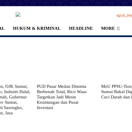
AL
HUKUM & KRIMINAL
HEADLINE
MORE
on, OJK Sumut,
PUD Pasar Medan Diminta
MoU PPSU-Tiong
, Industri Halal,
Berbenah Total, Rico Waas
Sumut Bakal Da
iah, Gubernur
Targetkan Jadi Mesin
Cuci Darah dan
ov Sumut,
Keuntungan dan Pusat
i Sasongko,
Investasi
, Jasa