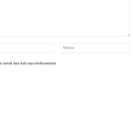
Email:*
W
i untuk lain kali saya berkomentar.
X
Pinterest
WhatsApp