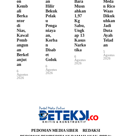
on
an
Bara
Meda
Kemb
Hilir
Musn
n Rico
ali
Bekuk
ahkan
Waas
Berka
Pelak
1,97
Dikuk
ntor
u
Kg
uhkan
di
Penga
Sabu,
Jadi
Nias,
niaya
Ungk
Duta
Kawal
an,
ap 13
Ayah
Pemb
Korba
Kasus
Telad
angun
n
Narko
an
an
Disab
tika
5
Berkel
et
Agustus
6
2026
anjut
Golok
Agustus
2026
an
6
Agustus
6
2026
Agustus
2026
PEDOMAN MEDIA SIBER
REDAKSI