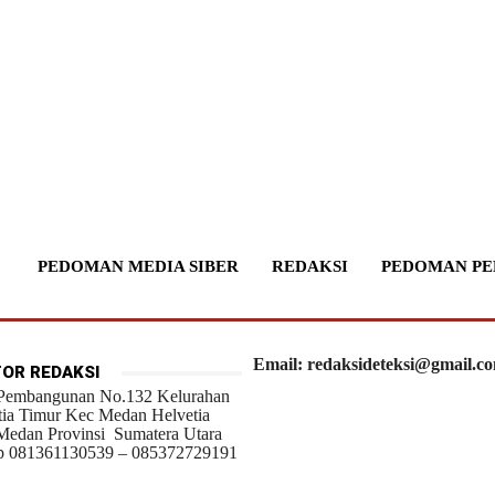
PEDOMAN MEDIA SIBER
REDAKSI
PEDOMAN PE
Email: redaksideteksi@gmail.c
OR REDAKSI
 Pembangunan No.132 Kelurahan
tia Timur Kec Medan Helvetia
Medan Provinsi Sumatera Utara
 081361130539 – 085372729191