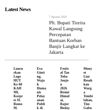
Latest News
7 Agustus 2026
Plt. Bupati Tiorita
Kawal Langsung
Percepatan
Bantuan Korban
Banjir Langkat ke
Jakarta
Luncu
Eva
Festiv
Mony
rkan
Ginti
al Tao
et
Logo
ng,
Toba
Liar
HUT
Waja
Joujo
Resah
Ke 60
h
u
kan
KAH
Huma
2026
Warg
MI,
nis
Resmi
a
Korpr
Pelay
Dimul
Tembi
es H.
anan
ai,
lahan,
Romo
Publi
Rajut
Tim
M.
k di
Buday
Gabu