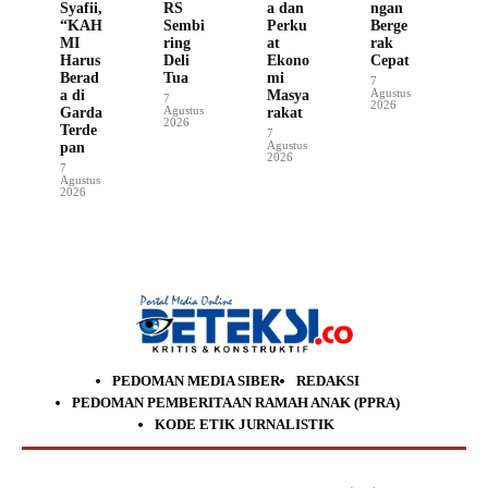
Syafii,
RS
a dan
ngan
“KAH
Sembi
Perku
Berge
MI
ring
at
rak
Harus
Deli
Ekono
Cepat
Berad
Tua
mi
7
Agustus
a di
Masya
7
2026
Agustus
Garda
rakat
2026
Terde
7
Agustus
pan
2026
7
Agustus
2026
PEDOMAN MEDIA SIBER
REDAKSI
PEDOMAN PEMBERITAAN RAMAH ANAK (PPRA)
KODE ETIK JURNALISTIK