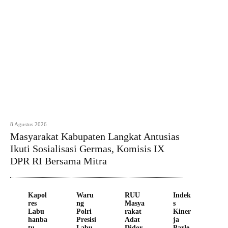
8 Agustus 2026
Masyarakat Kabupaten Langkat Antusias
Ikuti Sosialisasi Germas, Komisis IX
DPR RI Bersama Mitra
Kapol
Waru
RUU
Indek
res
ng
Masya
s
Labu
Polri
rakat
Kiner
hanba
Presisi
Adat
ja
tu
Labu
Didor
Parle