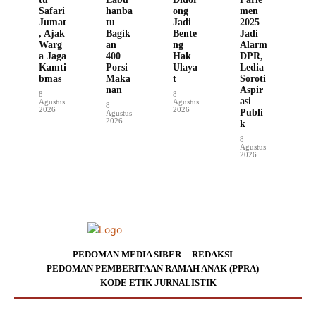
Safari
hanba
ong
men
Jumat
tu
Jadi
2025
, Ajak
Bagik
Bente
Jadi
Warg
an
ng
Alarm
a Jaga
400
Hak
DPR,
Kamti
Porsi
Ulaya
Ledia
bmas
Maka
t
Soroti
nan
Aspir
8
8
asi
Agustus
Agustus
8
2026
2026
Publi
Agustus
2026
k
8
Agustus
2026
PEDOMAN MEDIA SIBER
REDAKSI
PEDOMAN PEMBERITAAN RAMAH ANAK (PPRA)
KODE ETIK JURNALISTIK