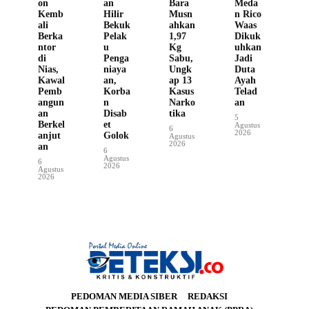
on
an
Bara
Meda
Kemb
Hilir
Musn
n Rico
ali
Bekuk
ahkan
Waas
Berka
Pelak
1,97
Dikuk
ntor
u
Kg
uhkan
di
Penga
Sabu,
Jadi
Nias,
niaya
Ungk
Duta
Kawal
an,
ap 13
Ayah
Pemb
Korba
Kasus
Telad
angun
n
Narko
an
an
Disab
tika
5
Berkel
et
Agustus
6
2026
anjut
Golok
Agustus
2026
an
6
Agustus
6
2026
Agustus
2026
PEDOMAN MEDIA SIBER
REDAKSI