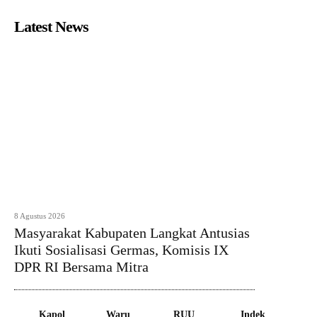
Latest News
8 Agustus 2026
Masyarakat Kabupaten Langkat Antusias
Ikuti Sosialisasi Germas, Komisis IX
DPR RI Bersama Mitra
Kapol
Waru
RUU
Indek