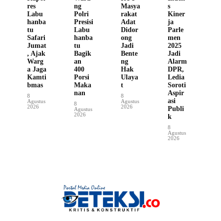
res
ng
Masya
s
Labu
Polri
rakat
Kiner
hanba
Presisi
Adat
ja
tu
Labu
Didor
Parle
Safari
hanba
ong
men
Jumat
tu
Jadi
2025
, Ajak
Bagik
Bente
Jadi
Warg
an
ng
Alarm
a Jaga
400
Hak
DPR,
Kamti
Porsi
Ulaya
Ledia
bmas
Maka
t
Soroti
nan
Aspir
8
8
asi
Agustus
Agustus
8
2026
2026
Publi
Agustus
2026
k
8
Agustus
2026