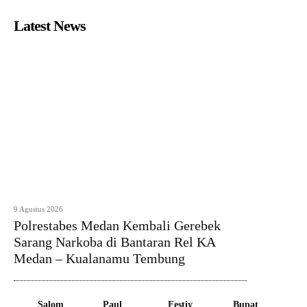
Latest News
9 Agustus 2026
Polrestabes Medan Kembali Gerebek
Sarang Narkoba di Bantaran Rel KA
Medan – Kualanamu Tembung
Salom
Paul
Festiv
Bupat