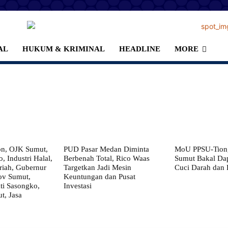
AL
HUKUM & KRIMINAL
HEADLINE
MORE
on, OJK Sumut,
PUD Pasar Medan Diminta
MoU PPSU-Tiong
, Industri Halal,
Berbenah Total, Rico Waas
Sumut Bakal Da
iah, Gubernur
Targetkan Jadi Mesin
Cuci Darah dan
ov Sumut,
Keuntungan dan Pusat
i Sasongko,
Investasi
, Jasa