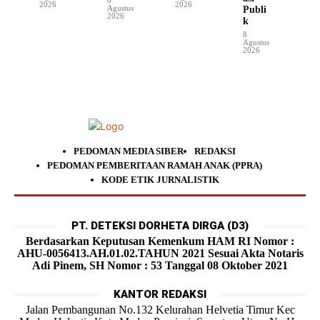
2026
2026
Agustus
Publi
2026
k
8
Agustus
2026
PEDOMAN MEDIA SIBER
REDAKSI
PEDOMAN PEMBERITAAN RAMAH ANAK (PPRA)
KODE ETIK JURNALISTIK
PT. DETEKSI DORHETA DIRGA (D3)
Berdasarkan Keputusan Kemenkum HAM RI Nomor :
AHU-0056413.AH.01.02.TAHUN 2021 Sesuai Akta Notaris
Adi Pinem, SH Nomor : 53 Tanggal 08 Oktober 2021
KANTOR REDAKSI
Jalan Pembangunan No.132 Kelurahan Helvetia Timur Kec