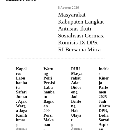
8 Agustus 2026
Masyarakat
Kabupaten Langkat
Antusias Ikuti
Sosialisasi Germas,
Komisis IX DPR
RI Bersama Mitra
Kapol
Waru
RUU
Indek
res
ng
Masya
s
Labu
Polri
rakat
Kiner
hanba
Presisi
Adat
ja
tu
Labu
Didor
Parle
Safari
hanba
ong
men
Jumat
tu
Jadi
2025
, Ajak
Bagik
Bente
Jadi
Warg
an
ng
Alarm
a Jaga
400
Hak
DPR,
Kamti
Porsi
Ulaya
Ledia
bmas
Maka
t
Soroti
nan
Aspir
8
8
Agustus
Agustus
asi
8