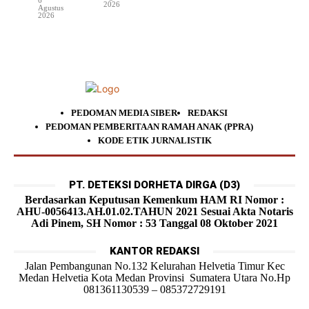
2026
Agustus
2026
PEDOMAN MEDIA SIBER
REDAKSI
PEDOMAN PEMBERITAAN RAMAH ANAK (PPRA)
KODE ETIK JURNALISTIK
PT. DETEKSI DORHETA DIRGA (D3)
Berdasarkan Keputusan Kemenkum HAM RI Nomor :
AHU-0056413.AH.01.02.TAHUN 2021 Sesuai Akta Notaris
Adi Pinem, SH Nomor : 53 Tanggal 08 Oktober 2021
KANTOR REDAKSI
Jalan Pembangunan No.132 Kelurahan Helvetia Timur Kec
Medan Helvetia Kota Medan Provinsi Sumatera Utara No.Hp
081361130539 – 085372729191