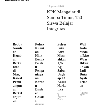
6 Agustus 2026
KPK Mengajar di
Sumba Timur, 150
Siswa Belajar
Integritas
Bobby
Polsek
Polres
Wali
Nasuti
Kuant
Batu
Kota
on
an
Bara
Meda
Kemb
Hilir
Musn
n Rico
ali
Bekuk
ahkan
Waas
Berka
Pelak
1,97
Dikuk
ntor
u
Kg
uhkan
di
Penga
Sabu,
Jadi
Nias,
niaya
Ungk
Duta
Kawal
an,
ap 13
Ayah
Pemb
Korba
Kasus
Telad
angun
n
Narko
an
an
Disab
tika
5
Agustus
Berkel
et
6
2026
Agustus
anjut
Golok
2026
an
6
Agustus
6