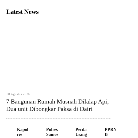
Latest News
10 Agustus 2026
7 Bangunan Rumah Musnah Dilalap Api,
Dua unit Dibongkar Paksa di Dairi
Kapol
Polres
Perda
PPRN
res
Samos
Usang
B