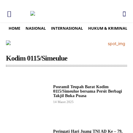
HOME
NASIONAL
INTERNASIONAL
HUKUM & KRIMINAL
Kodim 0115/Simeulue
Posramil Teupah Barat Kodim
0115/Simeulue bersama Persit Berbagi
Takjil Buka Puasa
14 Maret 2025
Peringati Hari Juang TNI AD Ke – 79,