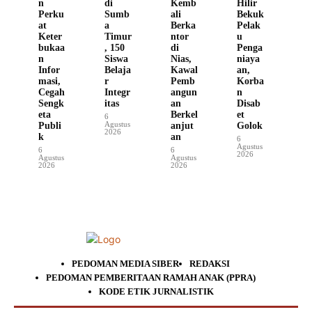
n
di
Kemb
Hilir
Perku
Sumb
ali
Bekuk
at
a
Berka
Pelak
Keter
Timur
ntor
u
bukaa
, 150
di
Penga
n
Siswa
Nias,
niaya
Infor
Belaja
Kawal
an,
masi,
r
Pemb
Korba
Cegah
Integr
angun
n
Sengk
itas
an
Disab
eta
Berkel
et
6
Agustus
Publi
anjut
Golok
2026
k
an
6
Agustus
6
6
2026
Agustus
Agustus
2026
2026
PEDOMAN MEDIA SIBER
REDAKSI
PEDOMAN PEMBERITAAN RAMAH ANAK (PPRA)
KODE ETIK JURNALISTIK