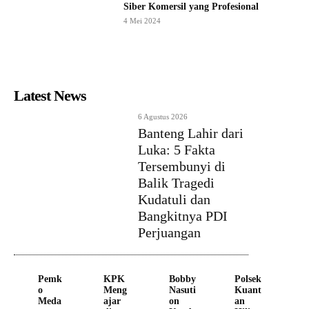
Siber Komersil yang Profesional
4 Mei 2024
Latest News
6 Agustus 2026
Banteng Lahir dari
Luka: 5 Fakta
Tersembunyi di
Balik Tragedi
Kudatuli dan
Bangkitnya PDI
Perjuangan
Pemk
KPK
Bobby
Polsek
o
Meng
Nasuti
Kuant
Meda
ajar
on
an