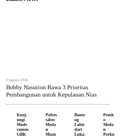
6 Agustus 2026
Bobby Nasution Bawa 3 Prioritas
Pembangunan untuk Kepulauan Nias
Kunj
Polres
Bante
Pemk
ungi
tabes
ng
o
Mode
Meda
Lahir
Meda
ramen
n
dari
n
GBK
Musn
Luka:
Perku