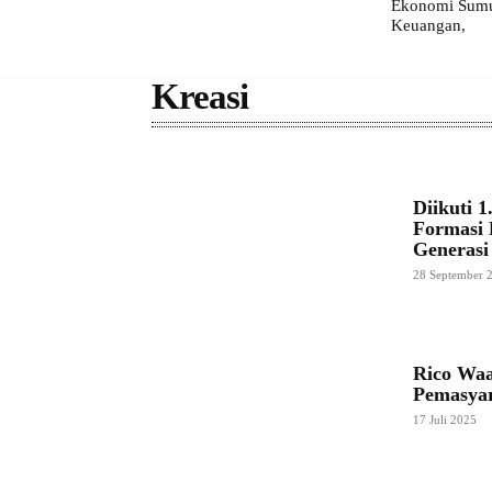
Ekonomi Sumut
Keuangan,
Kreasi
Diikuti 
Formasi 
Generasi
28 September 
Rico Waa
Pemasya
17 Juli 2025