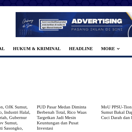
AL
HUKUM & KRIMINAL
HEADLINE
MORE
on, OJK Sumut,
PUD Pasar Medan Diminta
MoU PPSU-Tiong
, Industri Halal,
Berbenah Total, Rico Waas
Sumut Bakal Da
iah, Gubernur
Targetkan Jadi Mesin
Cuci Darah dan
ov Sumut,
Keuntungan dan Pusat
i Sasongko,
Investasi