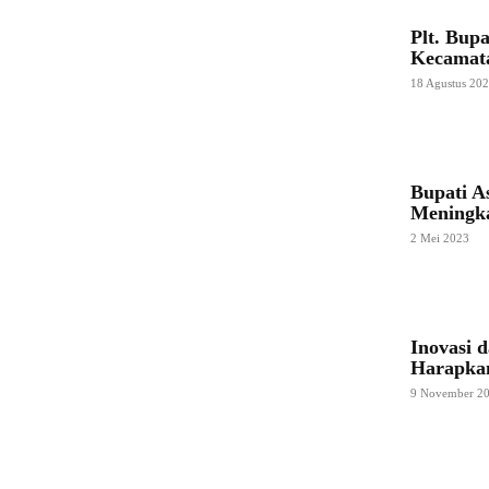
Plt. Bup
Kecamata
18 Agustus 20
Bupati 
Meningka
2 Mei 2023
Inovasi 
Harapkan
9 November 2