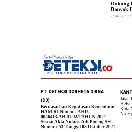
Dukung B
Banyak L
23 Maret 2022
PT. DETEKSI DORHETA DIRGA
KANT
Jalan
(D3)
Helve
Berdasarkan Keputusan Kemenkum
Kota 
HAM RI Nomor : AHU-
No.Hp
0056413.AH.01.02.TAHUN 2021
Sesuai Akta Notaris Adi Pinem, SH
Nomor : 53 Tanggal 08 Oktober 2021