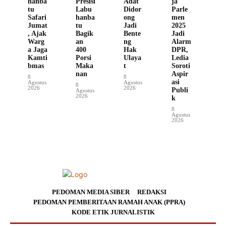
hanba
Presisi
Adat
ja
tu
Labu
Didor
Parle
Safari
hanba
ong
men
Jumat
tu
Jadi
2025
, Ajak
Bagik
Bente
Jadi
Warg
an
ng
Alarm
a Jaga
400
Hak
DPR,
Kamti
Porsi
Ulaya
Ledia
bmas
Maka
t
Soroti
nan
Aspir
8
8
asi
Agustus
Agustus
8
2026
2026
Publi
Agustus
2026
k
8
Agustus
2026
PEDOMAN MEDIA SIBER
REDAKSI
PEDOMAN PEMBERITAAN RAMAH ANAK (PPRA)
KODE ETIK JURNALISTIK