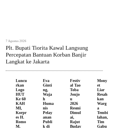
7 Agustus 2026
Plt. Bupati Tiorita Kawal Langsung
Percepatan Bantuan Korban Banjir
Langkat ke Jakarta
Luncu
Eva
Festiv
Mony
rkan
Ginti
al Tao
et
Logo
ng,
Toba
Liar
HUT
Waja
Joujo
Resah
Ke 60
h
u
kan
KAH
Huma
2026
Warg
MI,
nis
Resmi
a
Korpr
Pelay
Dimul
Tembi
es H.
anan
ai,
lahan,
Romo
Publi
Rajut
Tim
M.
k di
Buday
Gabu