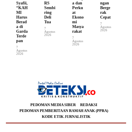
Syafii,
RS
a dan
ngan
“KAH
Sembi
Perku
Berge
MI
ring
at
rak
Harus
Deli
Ekono
Cepat
Berad
Tua
mi
7
a di
Masya
Agustus
7
2026
Garda
rakat
Agustus
2026
Terde
7
pan
Agustus
2026
7
Agustus
2026
PEDOMAN MEDIA SIBER
REDAKSI
PEDOMAN PEMBERITAAN RAMAH ANAK (PPRA)
KODE ETIK JURNALISTIK