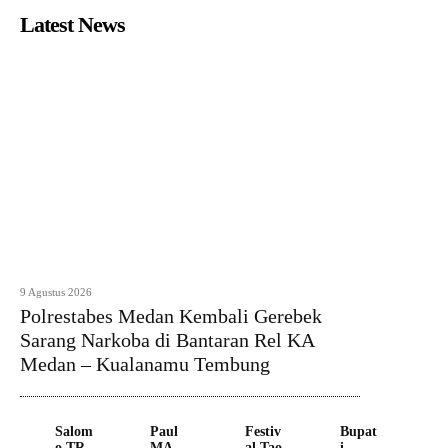
Latest News
9 Agustus 2026
Polrestabes Medan Kembali Gerebek
Sarang Narkoba di Bantaran Rel KA
Medan – Kualanamu Tembung
Salom
Paul
Festiv
Bupat
o TR
MA
al Tao
i