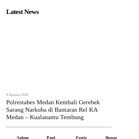
Latest News
9 Agustus 2026
Polrestabes Medan Kembali Gerebek
Sarang Narkoba di Bantaran Rel KA
Medan – Kualanamu Tembung
Salom
Paul
Festiv
Bupat