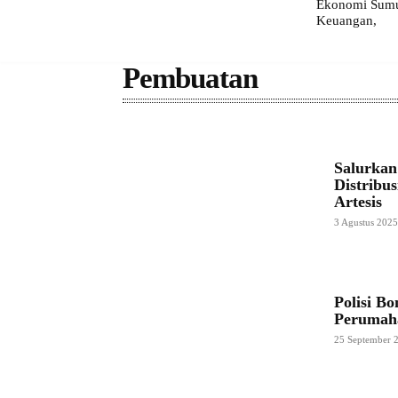
Ekonomi Sumut
Keuangan,
Pembuatan
Salurkan
Distribu
Artesis
3 Agustus 202
Polisi B
Perumah
25 September 