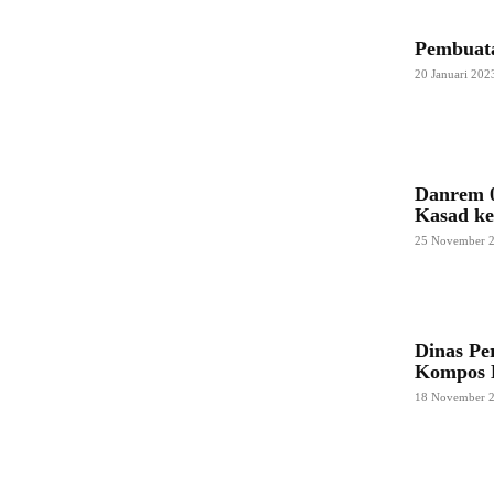
Pembuata
20 Januari 202
Danrem 
Kasad ke
25 November 
Dinas Pe
Kompos 
18 November 