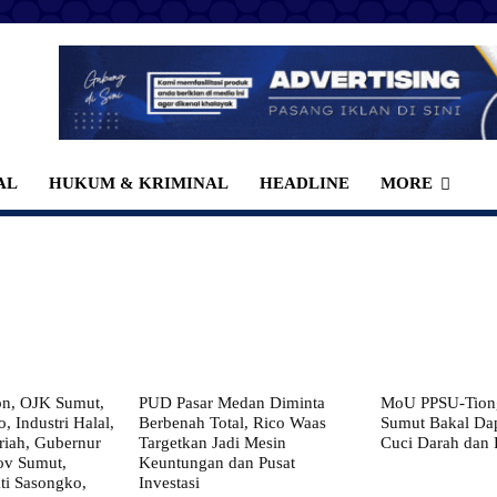
AL
HUKUM & KRIMINAL
HEADLINE
MORE
on, OJK Sumut,
PUD Pasar Medan Diminta
MoU PPSU-Tiong
, Industri Halal,
Berbenah Total, Rico Waas
Sumut Bakal Da
iah, Gubernur
Targetkan Jadi Mesin
Cuci Darah dan
ov Sumut,
Keuntungan dan Pusat
i Sasongko,
Investasi