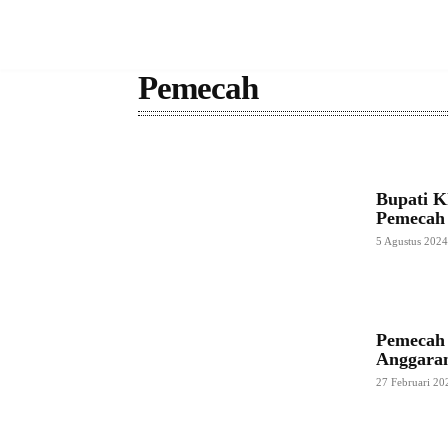
Pemecah
Bupati 
Pemecah
5 Agustus 202
Pemecah
Anggaran
27 Februari 20