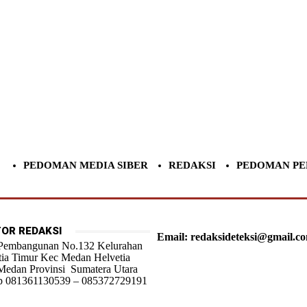
PEDOMAN MEDIA SIBER
REDAKSI
PEDOMAN PE
OR REDAKSI
Email: redaksideteksi@gmail.c
 Pembangunan No.132 Kelurahan
tia Timur Kec Medan Helvetia
Medan Provinsi Sumatera Utara
 081361130539 – 085372729191