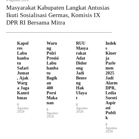
8 Agustus 2026
Masyarakat Kabupaten Langkat Antusias
Ikuti Sosialisasi Germas, Komisis IX
DPR RI Bersama Mitra
Kapol
Waru
RUU
Indek
res
ng
Masya
s
Labu
Polri
rakat
Kiner
hanba
Presisi
Adat
ja
tu
Labu
Didor
Parle
Safari
hanba
ong
men
Jumat
tu
Jadi
2025
, Ajak
Bagik
Bente
Jadi
Warg
an
ng
Alarm
a Jaga
400
Hak
DPR,
Kamti
Porsi
Ulaya
Ledia
bmas
Maka
t
Soroti
nan
Aspir
8
8
asi
Agustus
Agustus
8
2026
2026
Publi
Agustus
2026
k
8
Agustus
2026