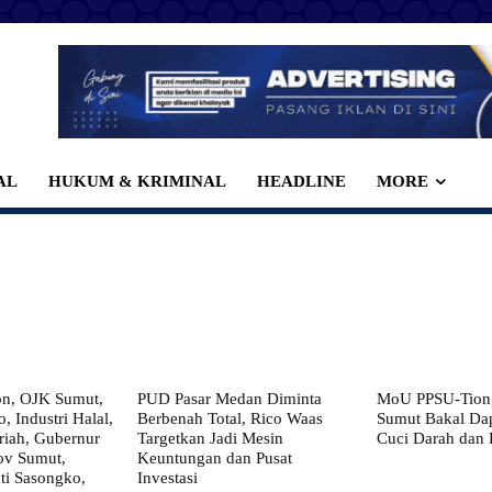
AL
HUKUM & KRIMINAL
HEADLINE
MORE
on, OJK Sumut,
PUD Pasar Medan Diminta
MoU PPSU-Tiong
, Industri Halal,
Berbenah Total, Rico Waas
Sumut Bakal Da
iah, Gubernur
Targetkan Jadi Mesin
Cuci Darah dan
ov Sumut,
Keuntungan dan Pusat
i Sasongko,
Investasi