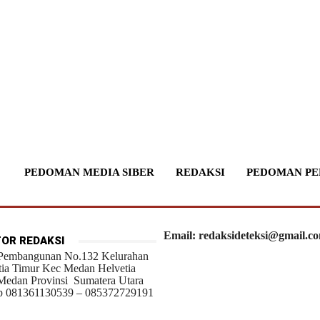
PEDOMAN MEDIA SIBER
REDAKSI
PEDOMAN PE
Email: redaksideteksi@gmail.c
OR REDAKSI
 Pembangunan No.132 Kelurahan
tia Timur Kec Medan Helvetia
Medan Provinsi Sumatera Utara
 081361130539 – 085372729191