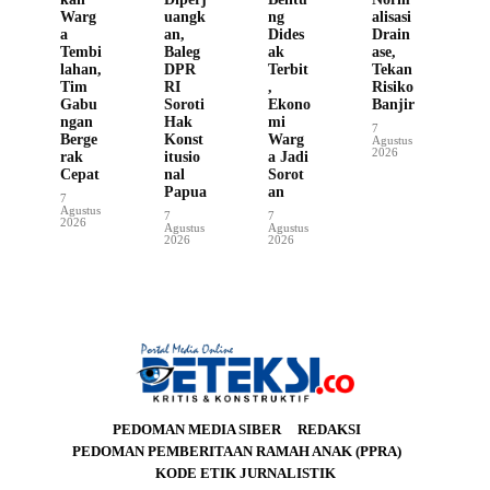
Warg
uangk
ng
alisasi
a
an,
Dides
Drain
Tembi
Baleg
ak
ase,
lahan,
DPR
Terbit
Tekan
Tim
RI
,
Risiko
Gabu
Soroti
Ekono
Banjir
ngan
Hak
mi
7
Berge
Konst
Warg
Agustus
2026
rak
itusio
a Jadi
Cepat
nal
Sorot
Papua
an
7
Agustus
7
7
2026
Agustus
Agustus
2026
2026
PEDOMAN MEDIA SIBER
REDAKSI
PEDOMAN PEMBERITAAN RAMAH ANAK (PPRA)
KODE ETIK JURNALISTIK