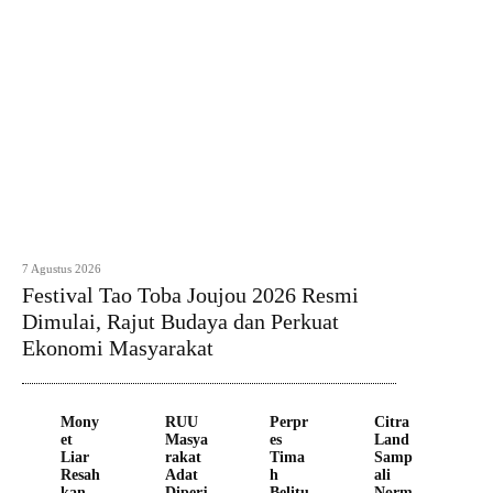
7 Agustus 2026
Festival Tao Toba Joujou 2026 Resmi
Dimulai, Rajut Budaya dan Perkuat
Ekonomi Masyarakat
Mony
RUU
Perpr
Citra
et
Masya
es
Land
Liar
rakat
Tima
Samp
Resah
Adat
h
ali
kan
Diperj
Belitu
Norm