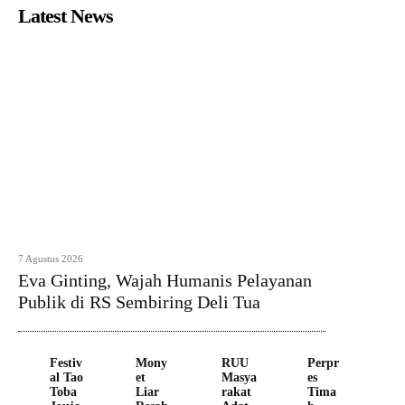
Latest News
7 Agustus 2026
Eva Ginting, Wajah Humanis Pelayanan
Publik di RS Sembiring Deli Tua
Festiv
Mony
RUU
Perpr
al Tao
et
Masya
es
Toba
Liar
rakat
Tima