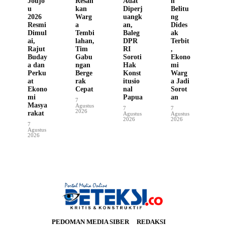
Joujo
Resah
Adat
h
u
kan
Diperj
Belitu
2026
Warg
uangk
ng
Resmi
a
an,
Dides
Dimul
Tembi
Baleg
ak
ai,
lahan,
DPR
Terbit
Rajut
Tim
RI
,
Buday
Gabu
Soroti
Ekono
a dan
ngan
Hak
mi
Perku
Berge
Konst
Warg
at
rak
itusio
a Jadi
Ekono
Cepat
nal
Sorot
mi
Papua
an
7
Masya
Agustus
7
7
2026
rakat
Agustus
Agustus
2026
2026
7
Agustus
2026
PEDOMAN MEDIA SIBER
REDAKSI