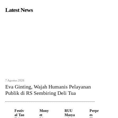
Latest News
7 Agustus 2026
Eva Ginting, Wajah Humanis Pelayanan
Publik di RS Sembiring Deli Tua
Festiv
Mony
RUU
Perpr
al Tao
et
Masya
es