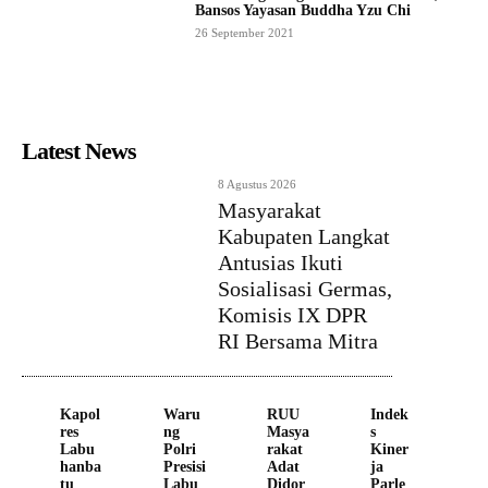
Bansos Yayasan Buddha Yzu Chi
26 September 2021
Latest News
8 Agustus 2026
Masyarakat
Kabupaten Langkat
Antusias Ikuti
Sosialisasi Germas,
Komisis IX DPR
RI Bersama Mitra
Kapol
Waru
RUU
Indek
res
ng
Masya
s
Labu
Polri
rakat
Kiner
hanba
Presisi
Adat
ja
tu
Labu
Didor
Parle