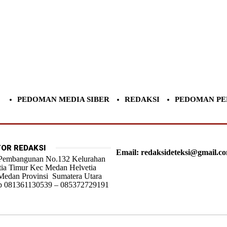
PEDOMAN MEDIA SIBER
REDAKSI
PEDOMAN PE
OR REDAKSI
Email: redaksideteksi@gmail.c
 Pembangunan No.132 Kelurahan
tia Timur Kec Medan Helvetia
Medan Provinsi Sumatera Utara
 081361130539 – 085372729191