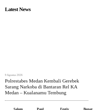
Latest News
9 Agustus 2026
Polrestabes Medan Kembali Gerebek
Sarang Narkoba di Bantaran Rel KA
Medan – Kualanamu Tembung
Salom
Paul
Festiv
Bupat